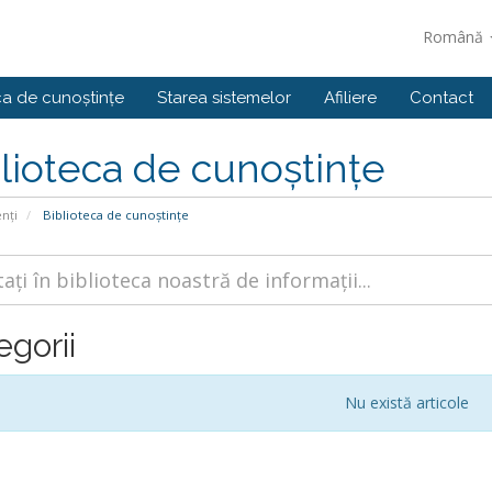
Română
ca de cunoștințe
Starea sistemelor
Afiliere
Contact
lioteca de cunoștințe
enți
Biblioteca de cunoștințe
egorii
Nu există articole