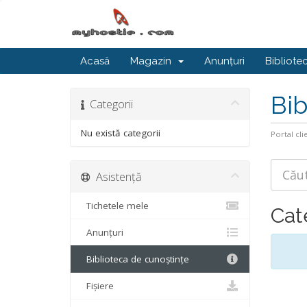
Acasă
Magazin
Anunțuri
Bibliote
Bib
Categorii
Nu există categorii
Portal cli
Asistență
Tichetele mele
Cat
Anunțuri
Biblioteca de cunoștințe
Fișiere