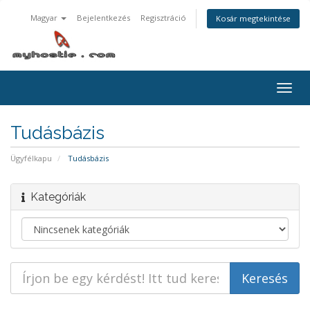
Magyar
Bejelentkezés
Regisztráció
Kosár megtekintése
Váltá
a
navig
Tudásbázis
Ügyfélkapu
Tudásbázis
Kategóriák