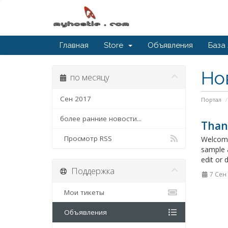
Главная
Store
Объявления
База
Но
по месяцу
Сен 2017
Портал
более ранние новости...
Than
Просмотр RSS
Welcome
sample 
edit or 
Поддержка
7 Сен
Мои тикеты
Объявления