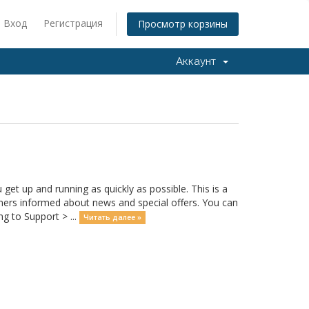
Вход
Регистрация
Просмотр корзины
Аккаунт
 up and running as quickly as possible. This is a
rs informed about news and special offers. You can
g to Support > ...
Читать далее »