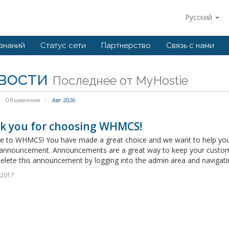
Русский
 знаний
Статус сети
Партнерство
Связь с нами
вости
Последнее от MyHostie
Объявления
Авг 2026
k you for choosing WHMCS!
 to WHMCS! You have made a great choice and we want to help you get
announcement. Announcements are a great way to keep your custome
delete this announcement by logging into the admin area and navigatin
 2017